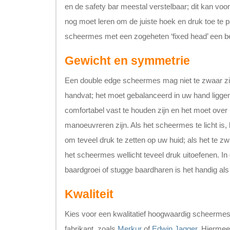
en de safety bar meestal verstelbaar; dit kan voo
nog moet leren om de juiste hoek en druk toe te 
scheermes met een zogeheten ‘fixed head’ een b
Gewicht en symmetrie
Een double edge scheermes mag niet te zwaar zijn
handvat; het moet gebalanceerd in uw hand ligg
comfortabel vast te houden zijn en het moet over 
manoeuvreren zijn. Als het scheermes te licht is, h
om teveel druk te zetten op uw huid; als het te zw
het scheermes wellicht teveel druk uitoefenen. I
baardgroei of stugge baardharen is het handig al
Kwaliteit
Kies voor een kwalitatief hoogwaardig scheerm
fabrikant, zoals
Merkur
of
Edwin Jagger
. Hiermee