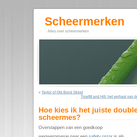
Scheermerken
Alles over scheermerken
«
Taylor of Old Bond Street
Truefitt and Hill: het verhaal van
Hoe kies ik het juiste doubl
scheermes?
Overstappen van een goedkoop
wegwerpmesje naar een
safety razor
is als